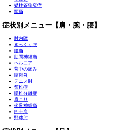
脊柱管狭窄症
頭痛
症状別メニュー【肩・腕・腰】
肘内障
ぎっくり腰
腰痛
肋間神経痛
ヘルニア
背中の痛み
腱鞘炎
テニス肘
頚椎症
腰椎分離症
肩こり
坐骨神経痛
四十肩
野球肘