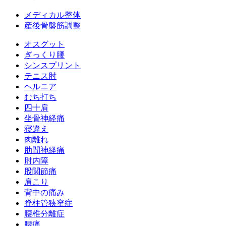
メディカル整体
産後骨盤筋調整
オスグット
ぎっくり腰
シンスプリント
テニス肘
ヘルニア
むち打ち
四十肩
坐骨神経痛
寝違え
肉離れ
肋間神経痛
肘内障
股関節痛
肩こり
背中の痛み
脊柱管狭窄症
腰椎分離症
腰痛