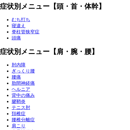
症状別メニュー【頭・首・体幹】
むち打ち
寝違え
脊柱管狭窄症
頭痛
症状別メニュー【肩・腕・腰】
肘内障
ぎっくり腰
腰痛
肋間神経痛
ヘルニア
背中の痛み
腱鞘炎
テニス肘
頚椎症
腰椎分離症
肩こり