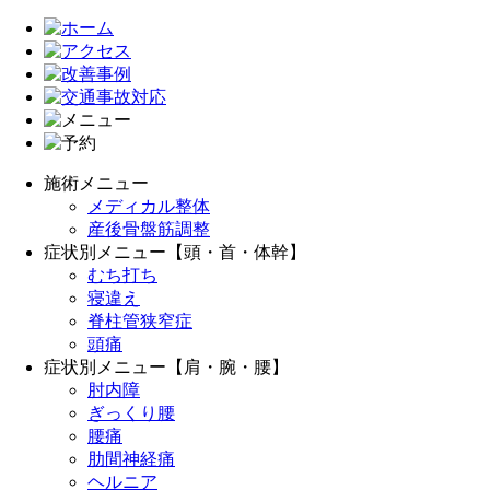
施術メニュー
メディカル整体
産後骨盤筋調整
症状別メニュー【頭・首・体幹】
むち打ち
寝違え
脊柱管狭窄症
頭痛
症状別メニュー【肩・腕・腰】
肘内障
ぎっくり腰
腰痛
肋間神経痛
ヘルニア