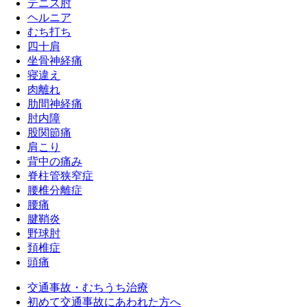
テニス肘
ヘルニア
むち打ち
四十肩
坐骨神経痛
寝違え
肉離れ
肋間神経痛
肘内障
股関節痛
肩こり
背中の痛み
脊柱管狭窄症
腰椎分離症
腰痛
腱鞘炎
野球肘
頚椎症
頭痛
交通事故・むちうち治療
初めて交通事故にあわれた方へ