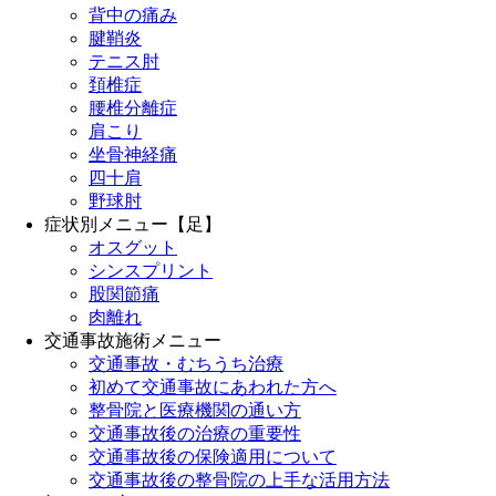
背中の痛み
腱鞘炎
テニス肘
頚椎症
腰椎分離症
肩こり
坐骨神経痛
四十肩
野球肘
症状別メニュー【足】
オスグット
シンスプリント
股関節痛
肉離れ
交通事故施術メニュー
交通事故・むちうち治療
初めて交通事故にあわれた方へ
整骨院と医療機関の通い方
交通事故後の治療の重要性
交通事故後の保険適用について
交通事故後の整骨院の上手な活用方法