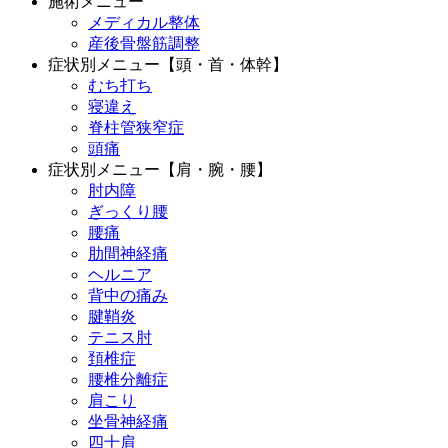
施術メニュー
メディカル整体
産後骨盤筋調整
症状別メニュー【頭・首・体幹】
むち打ち
寝違え
脊柱管狭窄症
頭痛
症状別メニュー【肩・腕・腰】
肘内障
ぎっくり腰
腰痛
肋間神経痛
ヘルニア
背中の痛み
腱鞘炎
テニス肘
頚椎症
腰椎分離症
肩こり
坐骨神経痛
四十肩