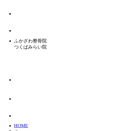
ふかざわ整骨院
つくばみらい院
HOME
>