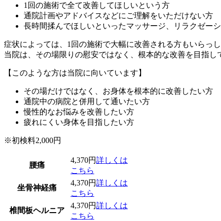
1回の施術で全て改善してほしいという方
通院計画やアドバイスなどにご理解をいただけない方
長時間揉んでほしいといったマッサージ、リラクゼーシ
症状によっては、1回の施術で大幅に改善される方もいらっ
当院は、その場限りの慰安ではなく、根本的な改善を目指し
【このような方は当院に向いています】
その場だけではなく、お身体を根本的に改善したい方
通院中の病院と併用して通いたい方
慢性的なお悩みを改善したい方
疲れにくい身体を目指したい方
※初検料2,000円
4,370円
詳しくは
腰痛
こちら
4,370円
詳しくは
坐骨神経痛
こちら
4,370円
詳しくは
椎間板ヘルニア
こちら